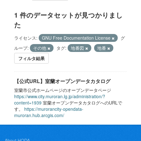
1 件のデータセットが見つかりまし
た
ライセンス:
GNU Free Documentation License
グ
ループ:
その他
タグ:
地番図
地番
フィルタ結果
【公式URL】室蘭オープンデータカタログ
室蘭市公式ホームページのオープンデータページ
https://www.city.muroran.lg.jp/administration/?
content=1939
室蘭オープンデータカタログへのURLで
す。
https://murorancity-opendata-
muroran.hub.arcgis.com/
About HODA