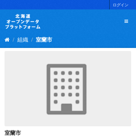
ス
ログイン
キ
ッ
プ
し
て
組織
室蘭市
内
容
へ
室蘭市