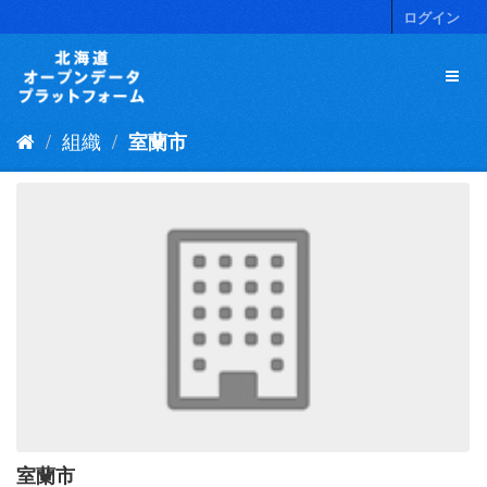
ス
ログイン
キ
ッ
プ
し
て
組織
室蘭市
内
容
へ
室蘭市