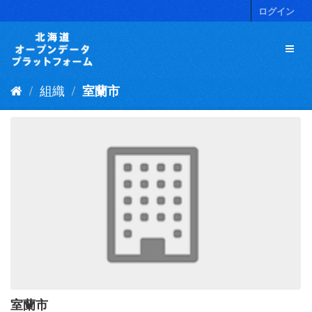
ス
ログイン
キ
ッ
プ
し
て
組織
室蘭市
内
容
へ
室蘭市