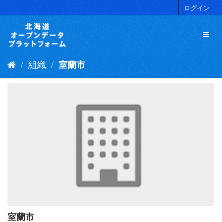
ス
ログイン
キ
ッ
プ
し
て
組織
室蘭市
内
容
へ
室蘭市