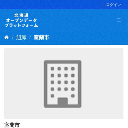
ス
ログイン
キ
ッ
プ
し
て
組織
室蘭市
内
容
へ
室蘭市