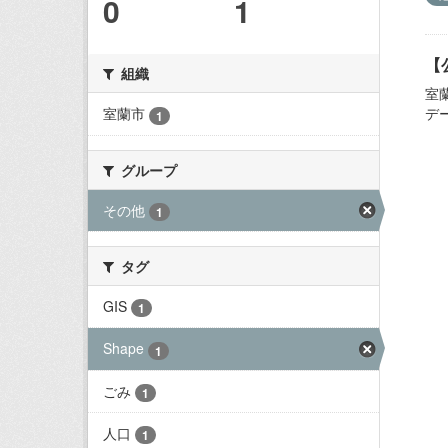
0
1
【
組織
室
デ
室蘭市
1
グループ
その他
1
タグ
GIS
1
Shape
1
ごみ
1
人口
1