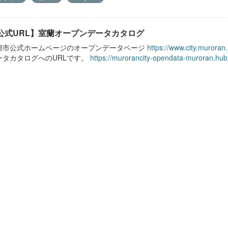
公式URL】室蘭オープンデータカタログ
蘭市公式ホームページのオープンデータページ
https://www.city.muroran
ータカタログへのURLです。
https://murorancity-opendata-muroran.hub