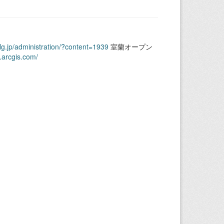
.lg.jp/administration/?content=1939
室蘭オープン
.arcgis.com/