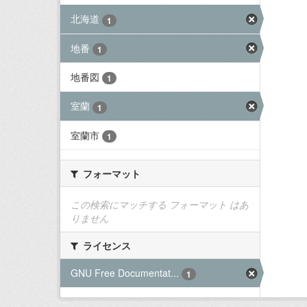
北海道
1
地番
1
地番図
1
室蘭
1
室蘭市
1
フォーマット
この検索にマッチする フォーマット はあ
りません
ライセンス
GNU Free Documentat...
1