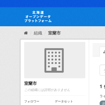
ス
キ
ッ
プ
し
て
内
組織
室蘭市
容
へ
室蘭市
1
この組織には説明がありません
ラ
フォロワー
データセット