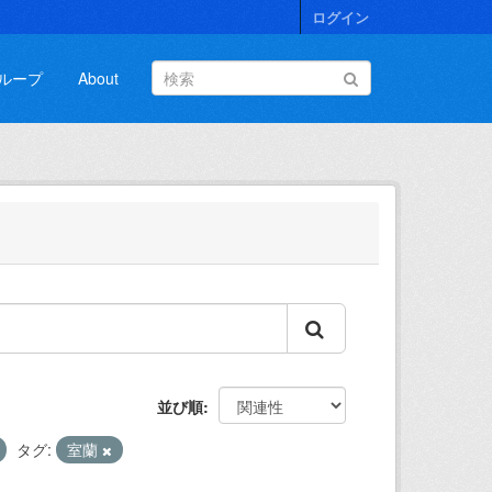
ログイン
ループ
About
並び順
タグ:
室蘭