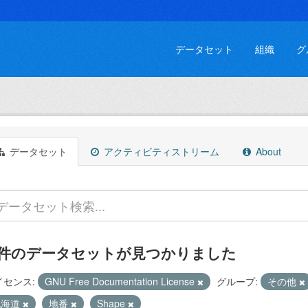
データセット
組織
グ
データセット
アクティビティストリーム
About
 件のデータセットが見つかりました
イセンス:
GNU Free Documentation License
グループ:
その他
北海道
地番
Shape