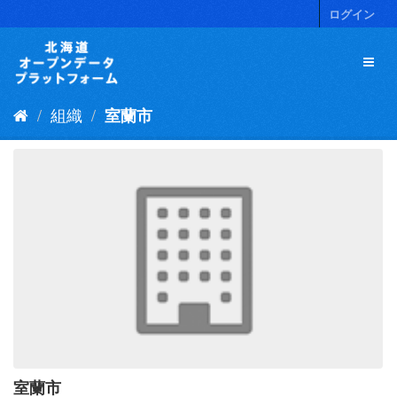
ス
ログイン
キ
ッ
プ
し
て
組織
室蘭市
内
容
へ
室蘭市