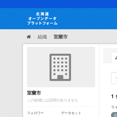
ス
キ
ッ
プ
し
て
内
組織
室蘭市
容
へ
室蘭市
1
この組織には説明がありません
ラ
フォロワー
データセット