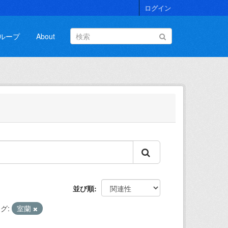
ログイン
ループ
About
並び順
グ:
室蘭