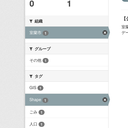
0
1
【
組織
室
デ
室蘭市
1
グループ
その他
1
タグ
GIS
1
Shape
1
ごみ
1
人口
1