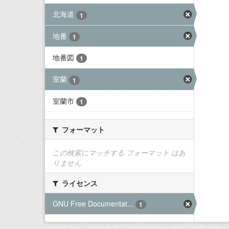
北海道
1
地番
1
地番図
1
室蘭
1
室蘭市
1
フォーマット
この検索にマッチする フォーマット はあ
りません
ライセンス
GNU Free Documentat...
1