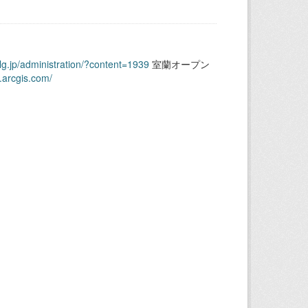
.lg.jp/administration/?content=1939
室蘭オープン
.arcgis.com/