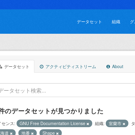
データセット
組織
グ
データセット
アクティビティストリーム
About
 件のデータセットが見つかりました
イセンス:
GNU Free Documentation License
組織:
室蘭市
タ
北海道
地番
Shape