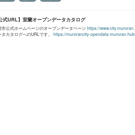
公式URL】室蘭オープンデータカタログ
蘭市公式ホームページのオープンデータページ
https://www.city.muroran
ータカタログへのURLです。
https://murorancity-opendata-muroran.hub