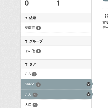
0
1
【
組織
室
デ
室蘭市
1
グループ
その他
1
タグ
GIS
1
Shape
1
ごみ
1
人口
1