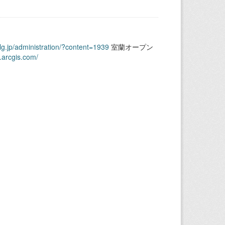
.lg.jp/administration/?content=1939
室蘭オープン
.arcgis.com/