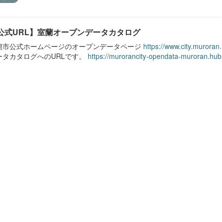
公式URL】室蘭オープンデータカタログ
蘭市公式ホームページのオープンデータページ
https://www.city.muroran
ータカタログへのURLです。
https://murorancity-opendata-muroran.hub