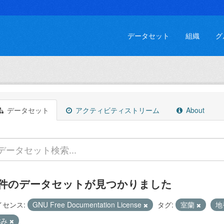
データセット
組織
グ
データセット
アクティビティストリーム
About
 件のデータセットが見つかりました
イセンス:
GNU Free Documentation License
タグ:
室蘭
地
ごみ