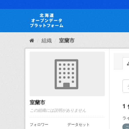
ス
キ
ッ
プ
し
て
内
組織
室蘭市
容
へ
室蘭市
1
この組織には説明がありません
ラ
フォロワー
データセット