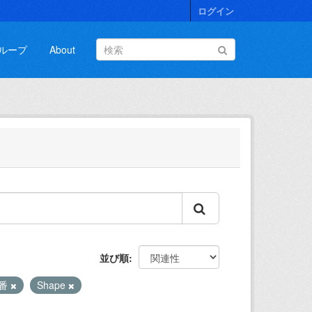
ログイン
ループ
About
並び順
番
Shape