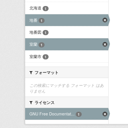
北海道
1
地番
1
地番図
1
室蘭
1
室蘭市
1
フォーマット
この検索にマッチする フォーマット はあ
りません
ライセンス
GNU Free Documentat...
1