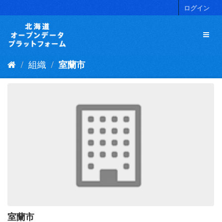
ス
ログイン
キ
ッ
プ
し
て
組織
室蘭市
内
容
へ
室蘭市