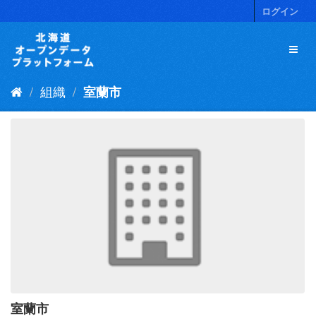
ス
ログイン
キ
ッ
プ
し
て
組織
室蘭市
内
容
へ
室蘭市