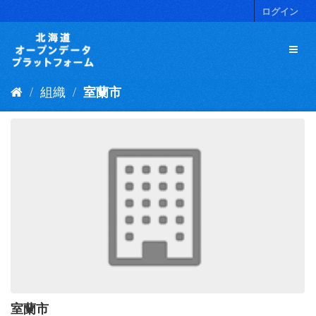
ス
ログイン
キ
ッ
プ
し
て
組織
室蘭市
内
容
へ
室蘭市