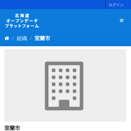
ス
ログイン
キ
ッ
プ
し
て
組織
室蘭市
内
容
へ
室蘭市