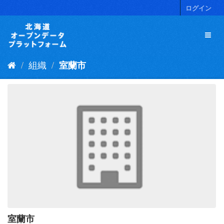
ス
ログイン
キ
ッ
プ
し
て
組織
室蘭市
内
容
へ
室蘭市