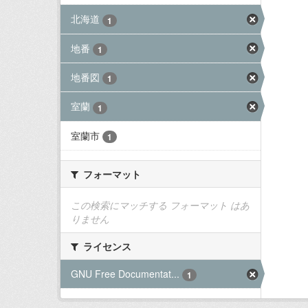
北海道
1
地番
1
地番図
1
室蘭
1
室蘭市
1
フォーマット
この検索にマッチする フォーマット はあ
りません
ライセンス
GNU Free Documentat...
1