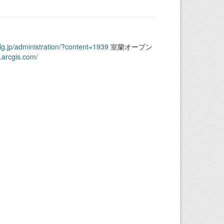
.lg.jp/administration/?content=1939
室蘭オープン
.arcgis.com/