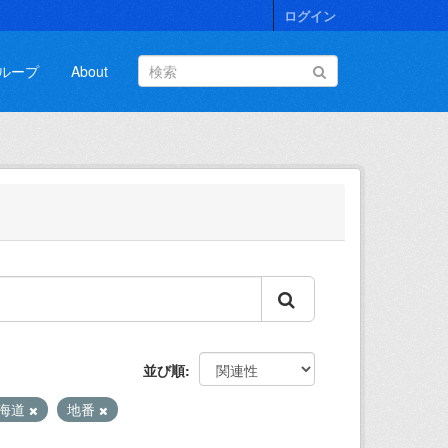
ログイン
ループ
About
並び順
海道
地番