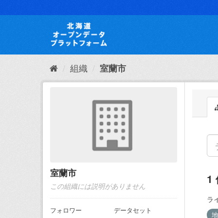
ス
キ
ッ
プ
し
て
内
組織
室蘭市
容
へ
室蘭市
1
この組織には説明がありません
ラ
フォロワー
データセット