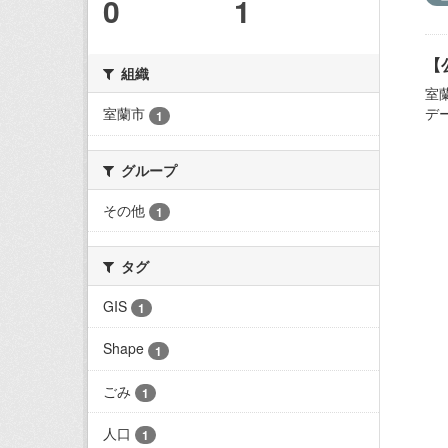
0
1
【
組織
室
デ
室蘭市
1
グループ
その他
1
タグ
GIS
1
Shape
1
ごみ
1
人口
1