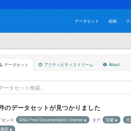
データセット
組織
グ
データセット
アクティビティストリーム
About
 件のデータセットが見つかりました
イセンス:
GNU Free Documentation License
タグ:
室蘭
北
地番図