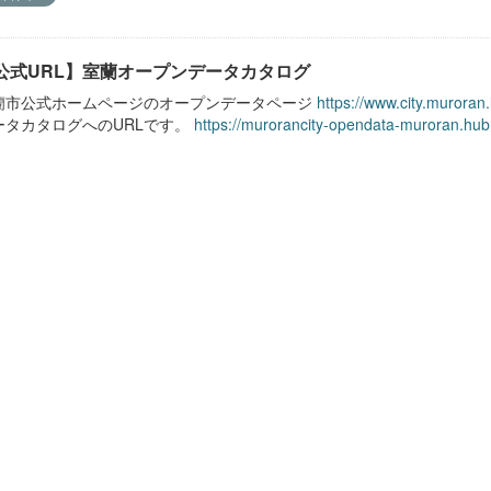
公式URL】室蘭オープンデータカタログ
蘭市公式ホームページのオープンデータページ
https://www.city.muroran
ータカタログへのURLです。
https://murorancity-opendata-muroran.hub