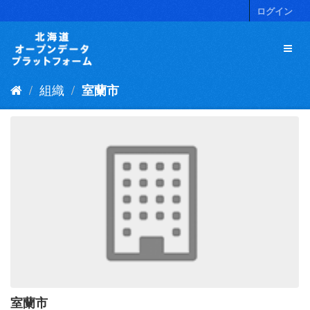
ス
ログイン
キ
ッ
プ
し
て
組織
室蘭市
内
容
へ
室蘭市