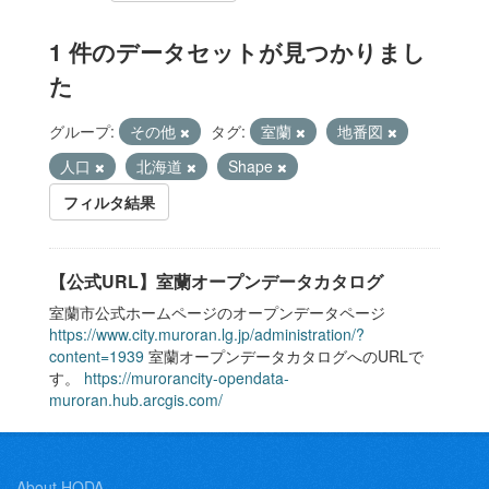
1 件のデータセットが見つかりまし
た
グループ:
その他
タグ:
室蘭
地番図
人口
北海道
Shape
フィルタ結果
【公式URL】室蘭オープンデータカタログ
室蘭市公式ホームページのオープンデータページ
https://www.city.muroran.lg.jp/administration/?
content=1939
室蘭オープンデータカタログへのURLで
す。
https://murorancity-opendata-
muroran.hub.arcgis.com/
About HODA