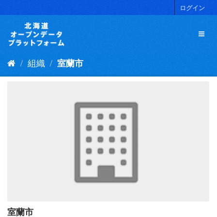
ス
ログイン
キ
ッ
プ
し
て
組織
室蘭市
内
容
へ
室蘭市