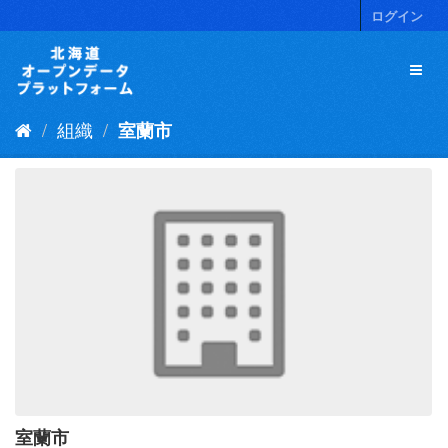
ス
ログイン
キ
ッ
プ
し
て
組織
室蘭市
内
容
へ
室蘭市