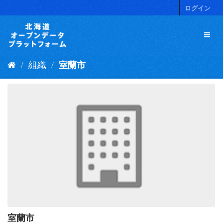
ス
ログイン
キ
ッ
プ
し
て
組織
室蘭市
内
容
へ
室蘭市