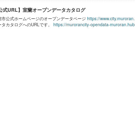
公式URL】室蘭オープンデータカタログ
蘭市公式ホームページのオープンデータページ
https://www.city.muroran
ータカタログへのURLです。
https://murorancity-opendata-muroran.hub