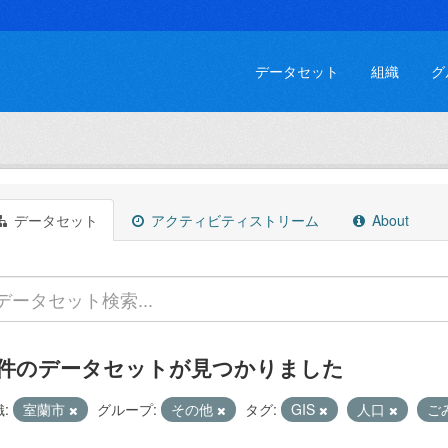
データセット
組織
グ
データセット
アクティビティストリーム
About
 件のデータセットが見つかりました
:
室蘭市
グループ:
その他
タグ:
GIS
人口
ご