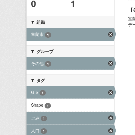
0
1
【
室
組織
デ
室蘭市
1
グループ
その他
1
タグ
GIS
1
Shape
1
ごみ
1
人口
1