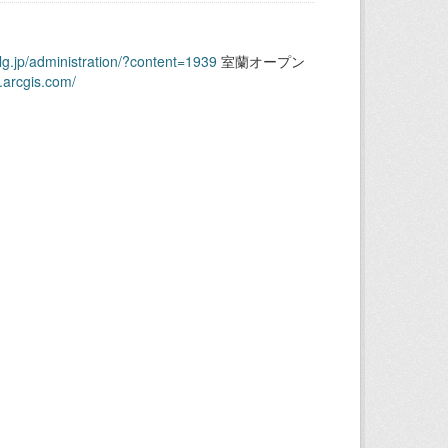
.lg.jp/administration/?content=1939
室蘭オープン
.arcgis.com/