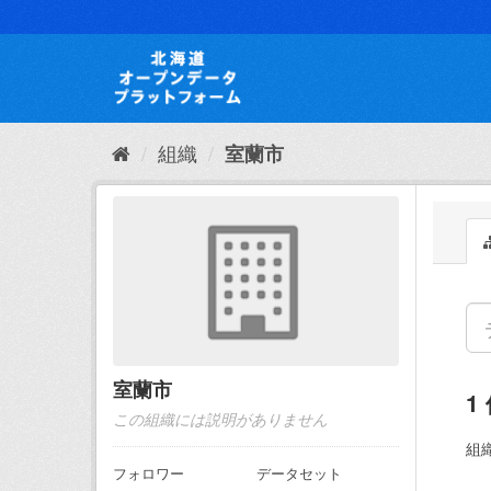
ス
キ
ッ
プ
し
て
内
組織
室蘭市
容
へ
室蘭市
1
この組織には説明がありません
組織
フォロワー
データセット