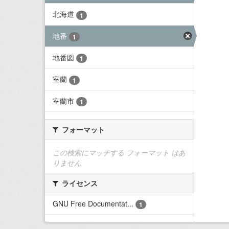
北海道
1
地番
1
地番図
1
室蘭
1
室蘭市
1
フォーマット
この検索にマッチする フォーマット はあ
りません
ライセンス
GNU Free Documentat...
1