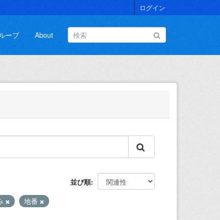
ログイン
ループ
About
並び順
み
地番