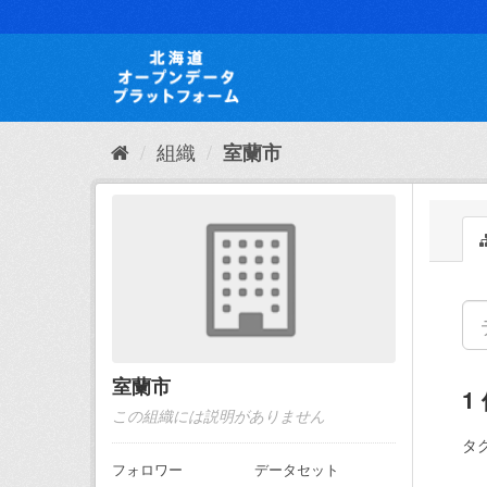
ス
キ
ッ
プ
し
て
内
組織
室蘭市
容
へ
室蘭市
1
この組織には説明がありません
タグ
フォロワー
データセット