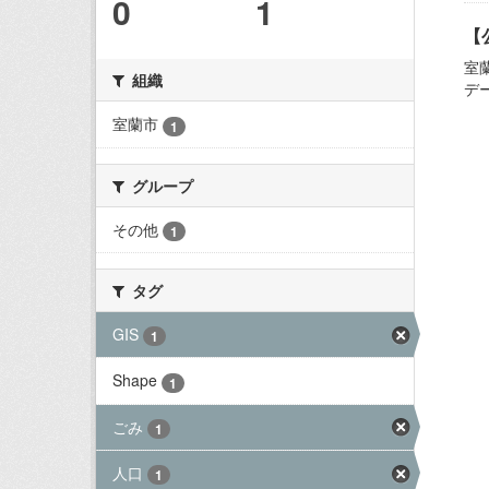
0
1
【
室
組織
デ
室蘭市
1
グループ
その他
1
タグ
GIS
1
Shape
1
ごみ
1
人口
1