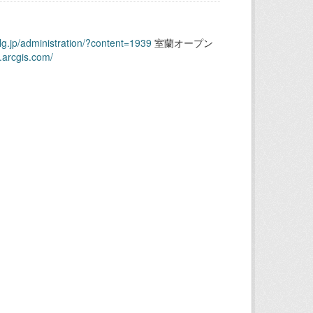
.lg.jp/administration/?content=1939
室蘭オープン
.arcgis.com/