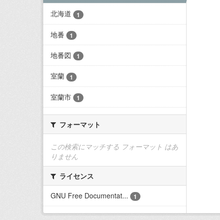
北海道
1
地番
1
地番図
1
室蘭
1
室蘭市
1
フォーマット
この検索にマッチする フォーマット はあ
りません
ライセンス
GNU Free Documentat...
1