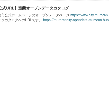
公式URL】室蘭オープンデータカタログ
蘭市公式ホームページのオープンデータページ
https://www.city.muroran
ータカタログへのURLです。
https://murorancity-opendata-muroran.hub