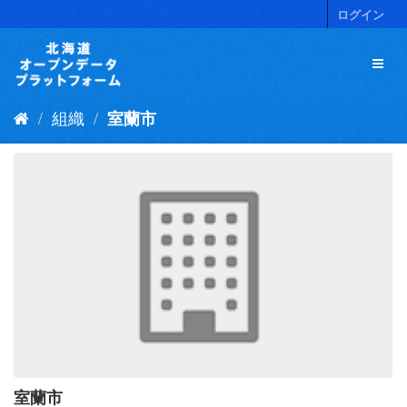
ス
ログイン
キ
ッ
プ
し
て
組織
室蘭市
内
容
へ
室蘭市