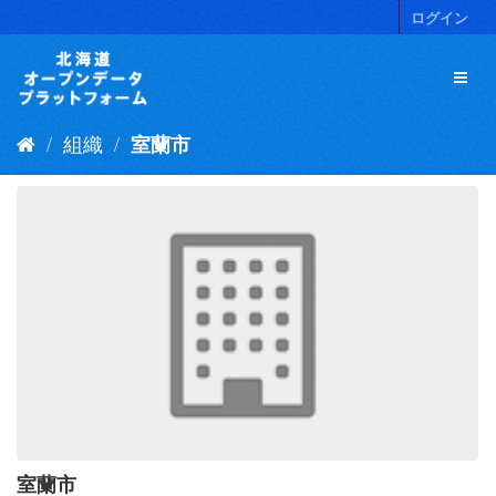
ス
ログイン
キ
ッ
プ
し
て
組織
室蘭市
内
容
へ
室蘭市