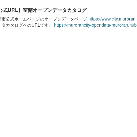
公式URL】室蘭オープンデータカタログ
蘭市公式ホームページのオープンデータページ
https://www.city.muroran
ータカタログへのURLです。
https://murorancity-opendata-muroran.hub