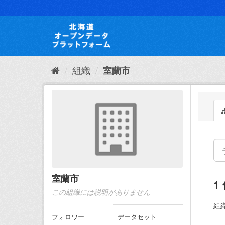
ス
キ
ッ
プ
し
て
内
組織
室蘭市
容
へ
室蘭市
1
この組織には説明がありません
組織
フォロワー
データセット