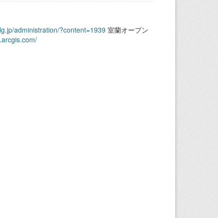
.lg.jp/administration/?content=1939
室蘭オープン
.arcgis.com/