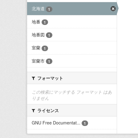
北海道
1
地番
1
地番図
1
室蘭
1
室蘭市
1
フォーマット
この検索にマッチする フォーマット はあ
りません
ライセンス
GNU Free Documentat...
1