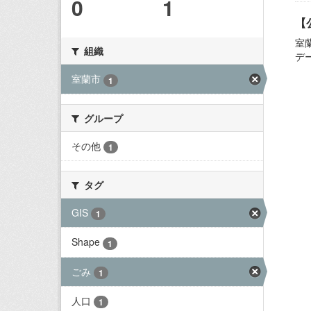
0
1
【
室
組織
デ
室蘭市
1
グループ
その他
1
タグ
GIS
1
Shape
1
ごみ
1
人口
1