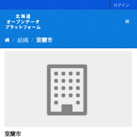
ス
ログイン
キ
ッ
プ
し
て
組織
室蘭市
内
容
へ
室蘭市