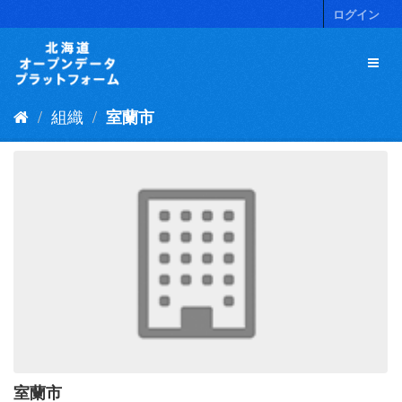
ス
ログイン
キ
ッ
プ
し
て
組織
室蘭市
内
容
へ
室蘭市