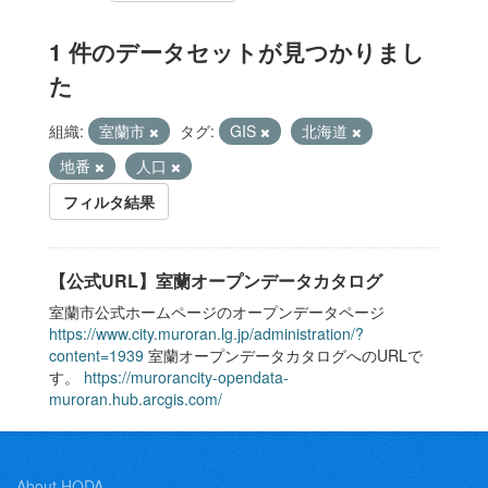
1 件のデータセットが見つかりまし
た
組織:
室蘭市
タグ:
GIS
北海道
地番
人口
フィルタ結果
【公式URL】室蘭オープンデータカタログ
室蘭市公式ホームページのオープンデータページ
https://www.city.muroran.lg.jp/administration/?
content=1939
室蘭オープンデータカタログへのURLで
す。
https://murorancity-opendata-
muroran.hub.arcgis.com/
About HODA