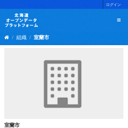
ス
ログイン
キ
ッ
プ
し
て
組織
室蘭市
内
容
へ
室蘭市