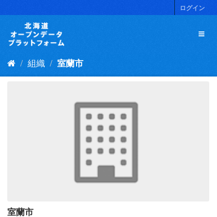
ス
ログイン
キ
ッ
プ
し
て
組織
室蘭市
内
容
へ
室蘭市