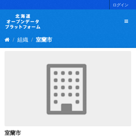
ス
ログイン
キ
ッ
プ
し
て
組織
室蘭市
内
容
へ
室蘭市