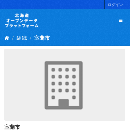
ス
ログイン
キ
ッ
プ
し
て
組織
室蘭市
内
容
へ
室蘭市