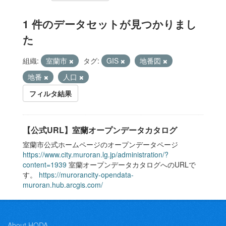
1 件のデータセットが見つかりまし
た
組織:
室蘭市
タグ:
GIS
地番図
地番
人口
フィルタ結果
【公式URL】室蘭オープンデータカタログ
室蘭市公式ホームページのオープンデータページ
https://www.city.muroran.lg.jp/administration/?
content=1939
室蘭オープンデータカタログへのURLで
す。
https://murorancity-opendata-
muroran.hub.arcgis.com/
About HODA