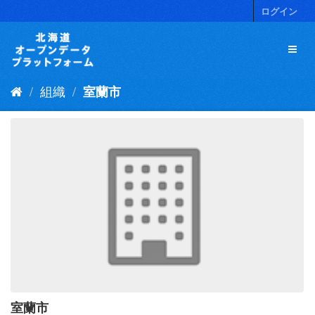
ス
ログイン
キ
ッ
プ
し
て
組織
室蘭市
内
容
へ
室蘭市