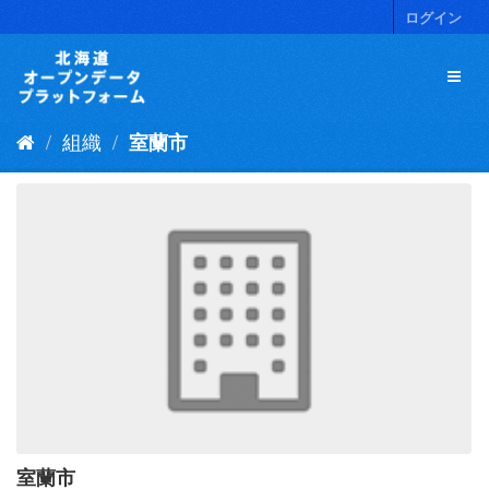
ス
ログイン
キ
ッ
プ
し
て
組織
室蘭市
内
容
へ
室蘭市