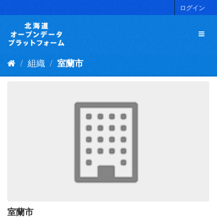
ス
ログイン
キ
ッ
プ
し
て
組織
室蘭市
内
容
へ
室蘭市