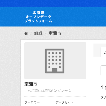
ス
キ
ッ
プ
し
て
内
組織
室蘭市
容
へ
室蘭市
1
この組織には説明がありません
タグ
フォロワー
データセット