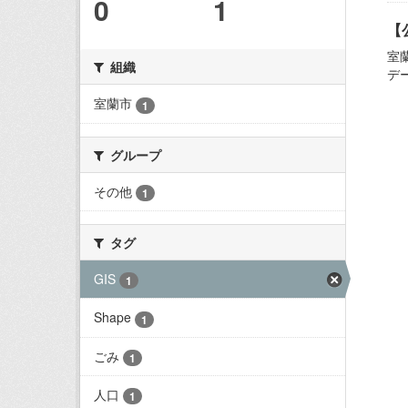
0
1
【
室
組織
デ
室蘭市
1
グループ
その他
1
タグ
GIS
1
Shape
1
ごみ
1
人口
1