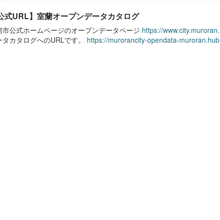
公式URL】室蘭オープンデータカタログ
蘭市公式ホームページのオープンデータページ
https://www.city.muroran
ータカタログへのURLです。
https://murorancity-opendata-muroran.hub