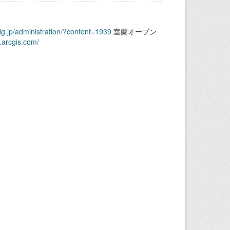
.lg.jp/administration/?content=1939
室蘭オープン
.arcgis.com/