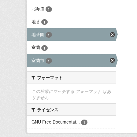
北海道
1
地番
1
地番図
1
室蘭
1
室蘭市
1
フォーマット
この検索にマッチする フォーマット はあ
りません
ライセンス
GNU Free Documentat...
1