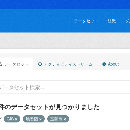
データセット
組織
グ
データセット
アクティビティストリーム
About
 件のデータセットが見つかりました
:
GIS
地番図
室蘭市