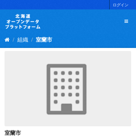
ス
ログイン
キ
ッ
プ
し
て
組織
室蘭市
内
容
へ
室蘭市