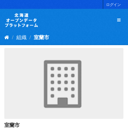
ス
ログイン
キ
ッ
プ
し
て
組織
室蘭市
内
容
へ
室蘭市