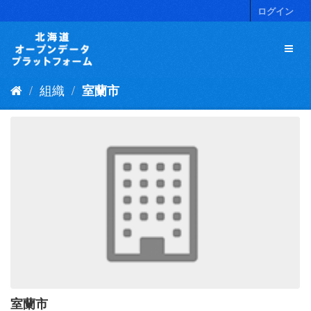
ス
ログイン
キ
ッ
プ
し
て
組織
室蘭市
内
容
へ
室蘭市