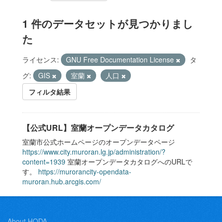
1 件のデータセットが見つかりまし
た
ライセンス:
GNU Free Documentation License
タ
グ:
GIS
室蘭
人口
フィルタ結果
【公式URL】室蘭オープンデータカタログ
室蘭市公式ホームページのオープンデータページ
https://www.city.muroran.lg.jp/administration/?
content=1939
室蘭オープンデータカタログへのURLで
す。
https://murorancity-opendata-
muroran.hub.arcgis.com/
About HODA