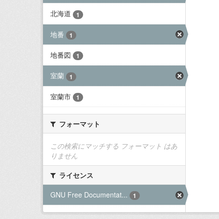
北海道
1
地番
1
地番図
1
室蘭
1
室蘭市
1
フォーマット
この検索にマッチする フォーマット はあ
りません
ライセンス
GNU Free Documentat...
1