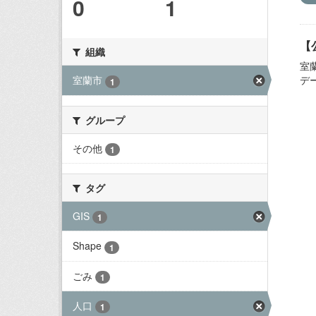
0
1
【
組織
室
デ
室蘭市
1
グループ
その他
1
タグ
GIS
1
Shape
1
ごみ
1
人口
1