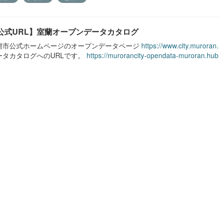
公式URL】室蘭オープンデータカタログ
蘭市公式ホームページのオープンデータページ
https://www.city.muroran
ータカタログへのURLです。
https://murorancity-opendata-muroran.hub