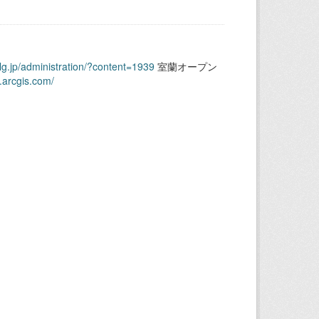
.lg.jp/administration/?content=1939
室蘭オープン
.arcgis.com/