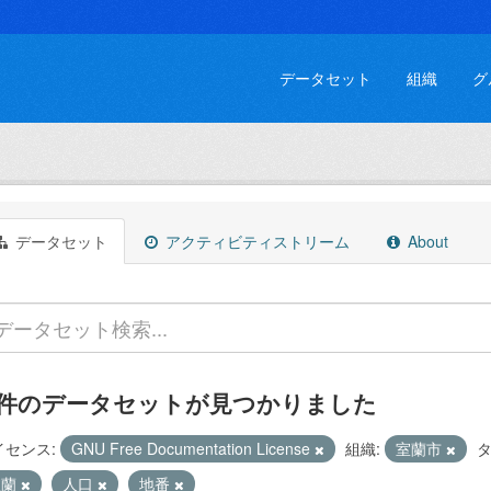
データセット
組織
グ
データセット
アクティビティストリーム
About
 件のデータセットが見つかりました
イセンス:
GNU Free Documentation License
組織:
室蘭市
タ
室蘭
人口
地番