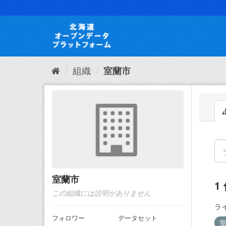
ス
キ
ッ
プ
し
て
内
組織
室蘭市
容
へ
室蘭市
1
この組織には説明がありません
ラ
フォロワー
データセット