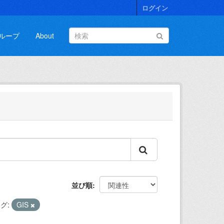
ログイン
ループ
About
並び順
グ:
GIS