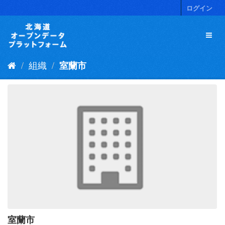
ス
ログイン
キ
ッ
プ
し
て
組織
室蘭市
内
容
へ
室蘭市