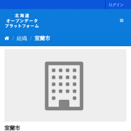
ス
ログイン
キ
ッ
プ
し
て
組織
室蘭市
内
容
へ
室蘭市