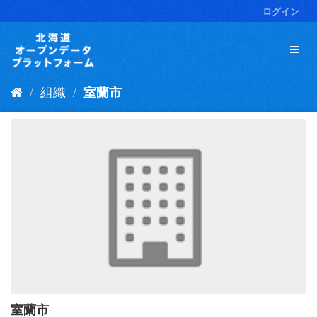
ス
ログイン
キ
ッ
プ
し
て
組織
室蘭市
内
容
へ
室蘭市