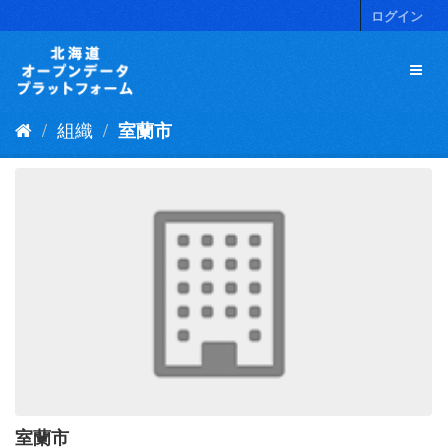
ス
ログイン
キ
ッ
プ
し
て
組織
室蘭市
内
容
へ
室蘭市