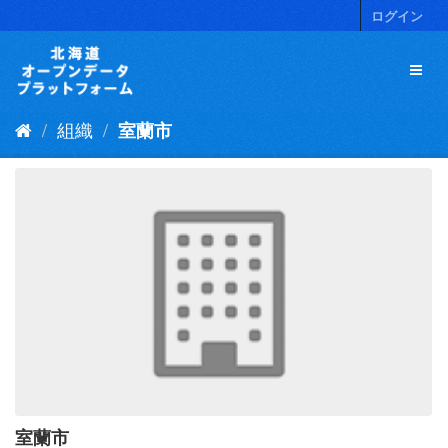
ス
ログイン
キ
ッ
プ
し
て
組織
室蘭市
内
容
へ
室蘭市