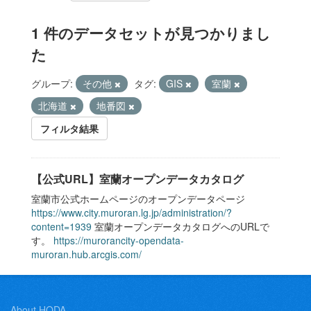
1 件のデータセットが見つかりまし
た
グループ:
その他
タグ:
GIS
室蘭
北海道
地番図
フィルタ結果
【公式URL】室蘭オープンデータカタログ
室蘭市公式ホームページのオープンデータページ
https://www.city.muroran.lg.jp/administration/?
content=1939
室蘭オープンデータカタログへのURLで
す。
https://murorancity-opendata-
muroran.hub.arcgis.com/
About HODA