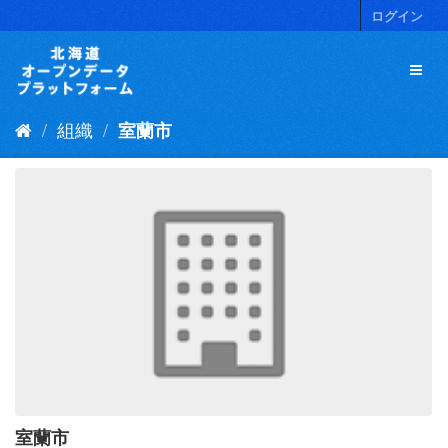
ス
ログイン
キ
ッ
プ
し
て
組織
室蘭市
内
容
へ
室蘭市