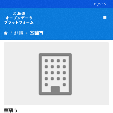
ス
ログイン
キ
ッ
プ
し
て
組織
室蘭市
内
容
へ
室蘭市