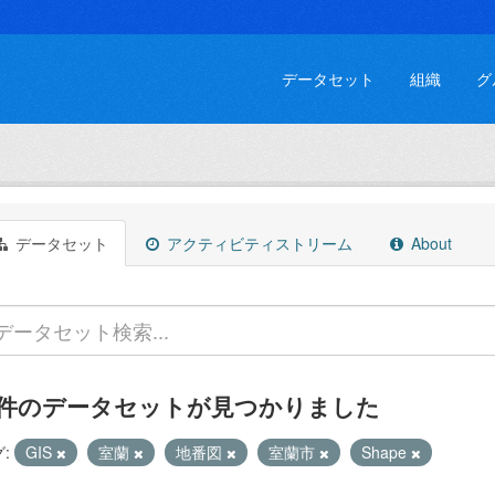
データセット
組織
グ
データセット
アクティビティストリーム
About
 件のデータセットが見つかりました
:
GIS
室蘭
地番図
室蘭市
Shape