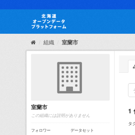
ス
キ
ッ
プ
し
て
内
組織
室蘭市
容
へ
室蘭市
1
この組織には説明がありません
タグ
フォロワー
データセット