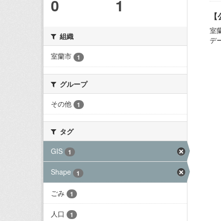
0
1
【
室
組織
デ
室蘭市
1
グループ
その他
1
タグ
GIS
1
Shape
1
ごみ
1
人口
1