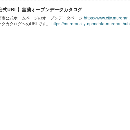
公式URL】室蘭オープンデータカタログ
蘭市公式ホームページのオープンデータページ
https://www.city.muroran
ータカタログへのURLです。
https://murorancity-opendata-muroran.hub