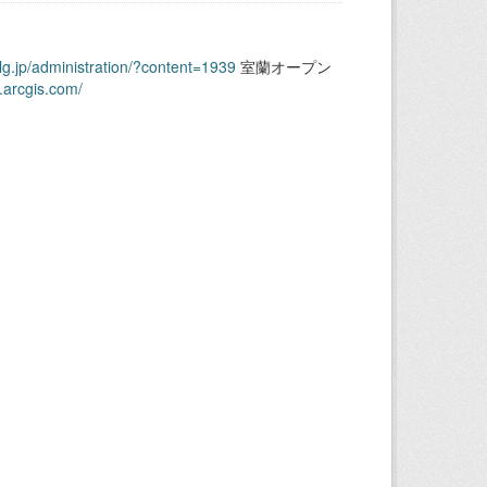
.lg.jp/administration/?content=1939
室蘭オープン
.arcgis.com/