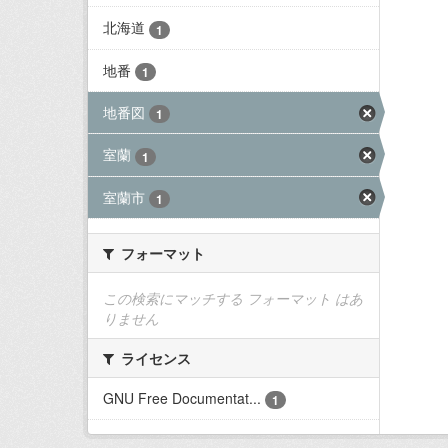
北海道
1
地番
1
地番図
1
室蘭
1
室蘭市
1
フォーマット
この検索にマッチする フォーマット はあ
りません
ライセンス
GNU Free Documentat...
1