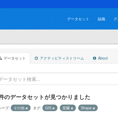
データセット
組織
グ
データセット
アクティビティストリーム
About
 件のデータセットが見つかりました
ループ:
その他
タグ:
GIS
室蘭
Shape