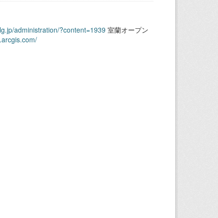
.lg.jp/administration/?content=1939
室蘭オープン
.arcgis.com/