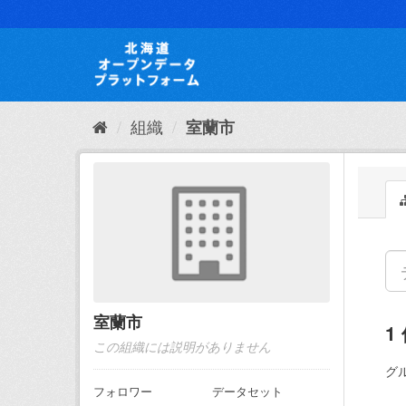
ス
キ
ッ
プ
し
て
内
組織
室蘭市
容
へ
室蘭市
1
この組織には説明がありません
グ
フォロワー
データセット