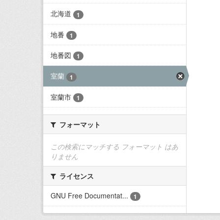
北海道
1
地番
1
地番図
1
室蘭
1
室蘭市
1
フォーマット
この検索にマッチする フォーマット はあ
りません
ライセンス
GNU Free Documentat...
1