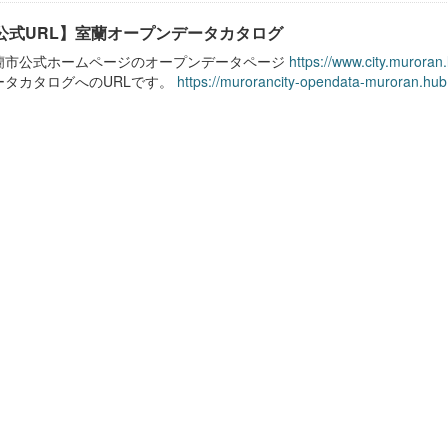
公式URL】室蘭オープンデータカタログ
蘭市公式ホームページのオープンデータページ
https://www.city.muroran
ータカタログへのURLです。
https://murorancity-opendata-muroran.hub