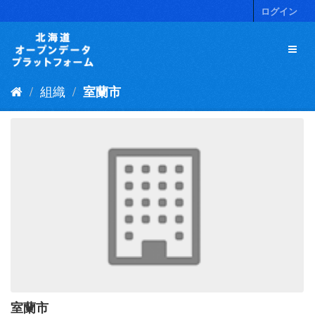
ス
ログイン
キ
ッ
プ
し
て
組織
室蘭市
内
容
へ
室蘭市