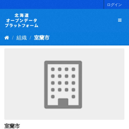
ス
ログイン
キ
ッ
プ
し
て
組織
室蘭市
内
容
へ
室蘭市