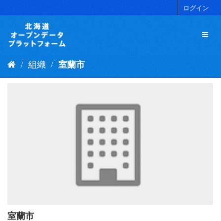
ス
ログイン
キ
ッ
プ
し
て
組織
室蘭市
内
容
へ
室蘭市