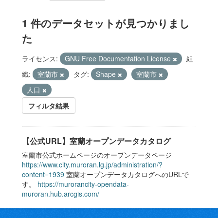
1 件のデータセットが見つかりまし
た
ライセンス:
GNU Free Documentation License
組
織:
室蘭市
タグ:
Shape
室蘭市
人口
フィルタ結果
【公式URL】室蘭オープンデータカタログ
室蘭市公式ホームページのオープンデータページ
https://www.city.muroran.lg.jp/administration/?
content=1939
室蘭オープンデータカタログへのURLで
す。
https://murorancity-opendata-
muroran.hub.arcgis.com/